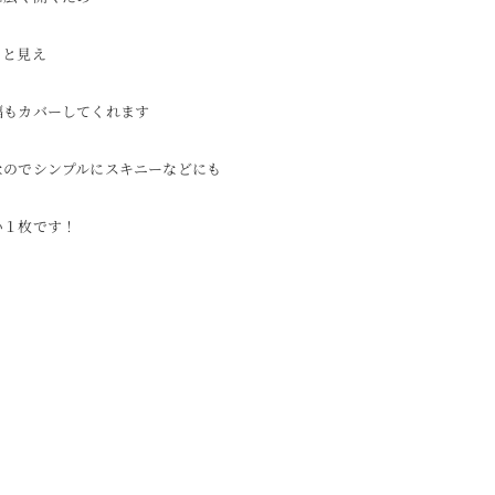
りと見え
幅もカバーしてくれます
なのでシンプルにスキニーなどにも
い１枚です！