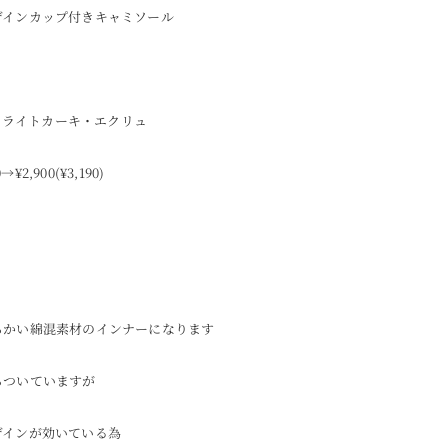
ザインカップ付きキャミソール
モカ・ライトカーキ・エクリュ
0→¥2,900(¥3,190)
らかい綿混素材のインナーになります
ちついていますが
ザインが効いている為