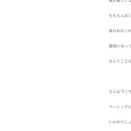
服も着たく
もちろんお
毎日あれこ
億劫になっ
なんてこと
そんな今こ
ベーシック
いかがでし