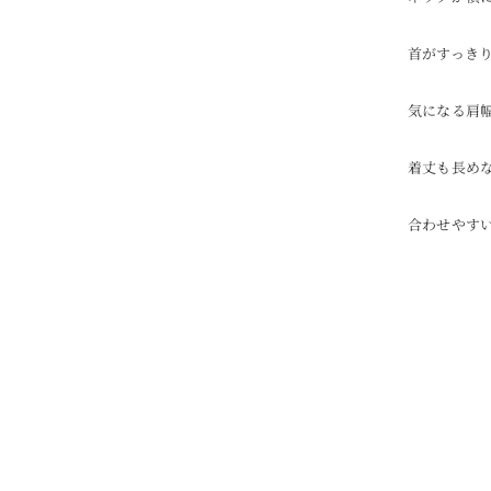
首がすっき
気になる肩
着丈も長め
合わせやす