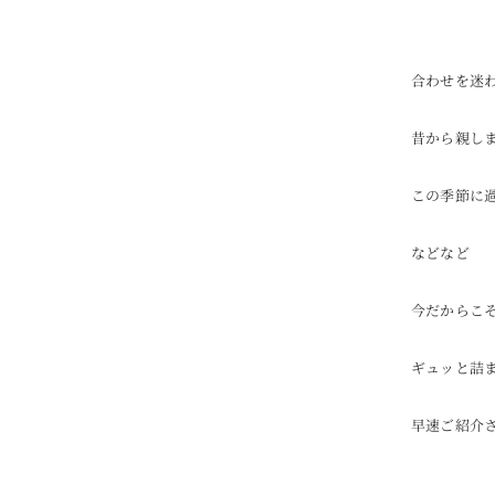
合わせを迷
昔から親し
この季節に
などなど
今だからこ
ギュッと詰
早速ご紹介