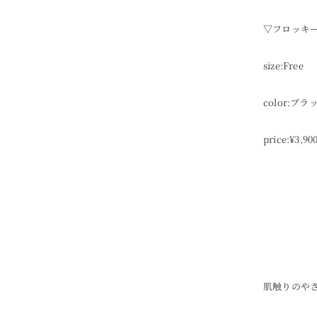
▽フロッキー
size:Free
color:
price:¥3,90
肌触りのや