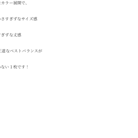
なカラー展開で、
小さすぎずなサイズ感
すぎずな丈感
王道なベストバランスが
わない１枚です！