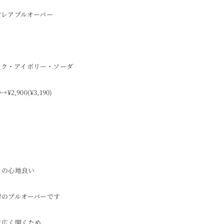
フレアプルオーバー
ブラック・アイボリー・ソーダ
0→¥2,900(¥3,190)
りの心地良い
材のプルオーバーです
に広く開くため