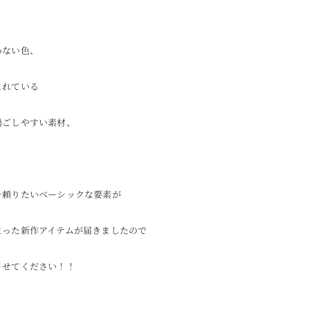
わない色、
まれている
過ごしやすい素材、
そ頼りたいベーシックな要素が
まった新作アイテムが届きましたので
させてください！！