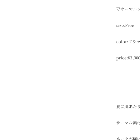
▽サーマル
size:Free
color:
price:¥3,90
夏に肌あた
サーマル素
ネックが横