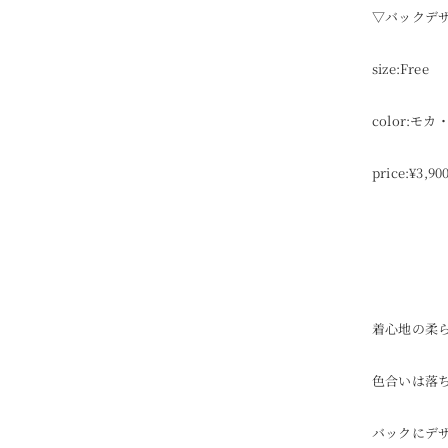
▽バックデ
size:Free
color:
price:¥3,90
着心地の柔
色合いは落
バックにデ