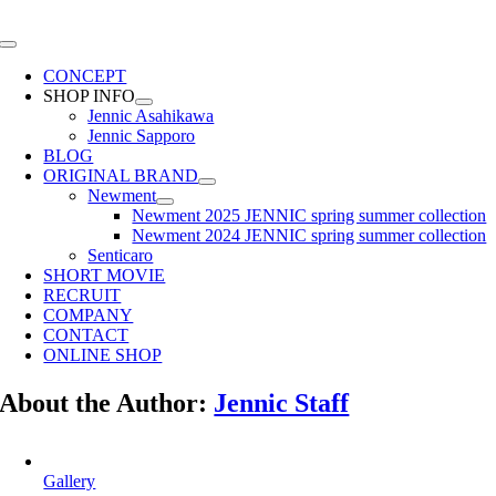
Skip
to
Toggle
content
Navigation
CONCEPT
SHOP INFO
Jennic Asahikawa
Jennic Sapporo
BLOG
ORIGINAL BRAND
Newment
Newment 2025 JENNIC spring summer collection
Newment 2024 JENNIC spring summer collection
Senticaro
SHORT MOVIE
RECRUIT
COMPANY
CONTACT
ONLINE SHOP
About the Author:
Jennic Staff
Gallery