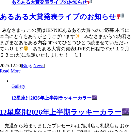
あるある大賞発表ライブのお知らせ
あるある大賞発表ライブのお知らせ
みなさまっ この度はJENNICあるある大賞へのご応募 本当に
本当にどうもありがとうございます
みなさまからの内容さ
まざまなあるある内容 すべてひとつひとつ読ませていただい
ております
あるある大賞の発表LIVEの日程ですが １２月
２３日(火)に決定いたしました！！ [...]
2025.12.20
|
Blog
,
News
|
Read More
Gallery
12星座別2026年上半期ラッキーカラー
12星座別2026年上半期ラッキーカラー
先週から始まりましたプレセールは 旭川店も札幌店も おか
げさまで大好評となっております！ ご利用いただいたみなさ