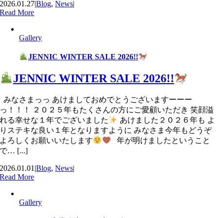
2026.01.27
|
Blog
,
News
|
Read More
Gallery
JENNIC WINTER SALE 2026!!
JENNIC WINTER SALE 2026!!
みなさまっっ あけましておめでとうございますーーー
っ！！！ ２０２５年もたくさんの方にご愛顧いただき 笑顔溢
れる幸せな１年でございました
あけました２０２６年も よ
りステキな良い１年となりますように みなさま今年もどうぞ
よろしくお願いいたします
年が明けましたということ
で… [...]
2026.01.01
|
Blog
,
News
|
Read More
Gallery