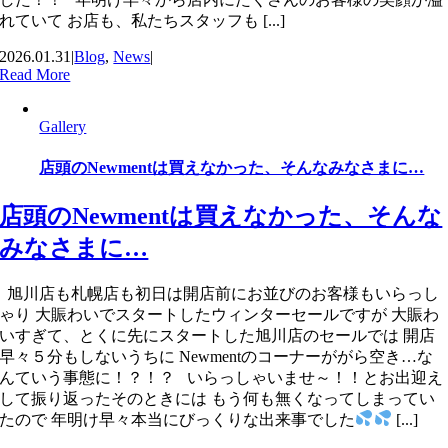
れていて お店も、私たちスタッフも [...]
2026.01.31
|
Blog
,
News
|
Read More
Gallery
店頭のNewmentは買えなかった、そんなみなさまに…
店頭のNewmentは買えなかった、そんな
みなさまに…
旭川店も札幌店も初日は開店前にお並びのお客様もいらっし
ゃり 大賑わいでスタートしたウィンターセールですが 大賑わ
いすぎて、とくに先にスタートした旭川店のセールでは 開店
早々５分もしないうちに Newmentのコーナーががら空き…な
んていう事態に！？！？ いらっしゃいませ～！！とお出迎え
して振り返ったそのときには もう何も無くなってしまってい
たので 年明け早々本当にびっくりな出来事でした
[...]