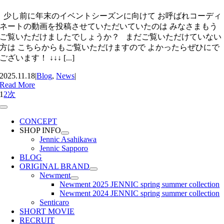
少し前に年末のイベントシーズンに向けて お呼ばれコーディ
ネートの動画を投稿させていただいていたのは みなさまもう
ご覧いただけましたでしょうか？ まだご覧いただけていない
方は こちらからもご覧いただけますので よかったらぜひにで
ございます！ ↓↓↓ [...]
2025.11.18
|
Blog
,
News
|
Read More
1
2
次
Toggle
Navigation
CONCEPT
SHOP INFO
Jennic Asahikawa
Jennic Sapporo
BLOG
ORIGINAL BRAND
Newment
Newment 2025 JENNIC spring summer collection
Newment 2024 JENNIC spring summer collection
Senticaro
SHORT MOVIE
RECRUIT