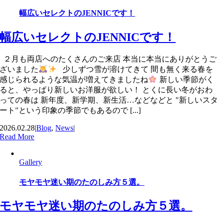
幅広いセレクトのJENNICです！
幅広いセレクトのJENNICです！
２月も両店へのたくさんのご来店 本当に本当にありがとうご
ざいました
少しずつ雪が溶けてきて 間も無く来る春を
感じられるような気温が増えてきましたね
新しい季節がく
ると、やっぱり新しいお洋服が欲しい！ とくに長い冬がおわ
っての春は 新年度、新学期、新生活…などなどと "新しいスタ
ート"という印象の季節でもあるので [...]
2026.02.28
|
Blog
,
News
|
Read More
Gallery
モヤモヤ迷い期のたのしみ方５選。
モヤモヤ迷い期のたのしみ方５選。