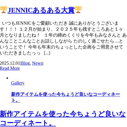
JENNICあるある大賞
いつもJENNICをご愛顧いただき 誠にありがとうございま
す！！！ １２月が始まり、２０２５年も残すところあと１ヶ
月となりましたね！ １年の締めくくりを今年もみなさんと あ
んなことこんなことお話ししながら たのしく過ごせたら…と
いうことで！ 今年も年末のちょっとした企画をご用意させて
いただきましたっっ [...]
2025.12.01
|
Blog
,
News
|
Read More
Gallery
新作アイテムを使った今ちょうど良いなコーディネー
ト。
新作アイテムを使った今ちょうど良いな
コーディネート。