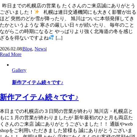
昨日までの札幌店の営業も たくさんのご来店誠にありがとう
ございました！
札幌は連日交通機関にも大きく影響が出る
ほど 突然のどか雪が降ったり、 旭川はついに本領発揮してき
たかというような 寒さの厳しい日々が続いたり、 毎年のこと
ながらこの時期になると やっぱりより強く北海道の冬を感じ
ざるを得ないですよね
[...]
2026.02.08
|
Blog
,
News
|
Read More
Gallery
新作アイテム続々です♪
新作アイテム続々です♪
本日までの札幌店の３日間の営業が終わり 旭川店・札幌店と
もに１月の営業が終わりましたが 新年最初のひと月も両店た
くさんのご来店 誠にありがとうございました！！ 通販やweb
shopをご利用いただきました皆様も 誠にありがとうございま
した！！ 年明け早々から店内にたくさんのお客様の笑顔が溢