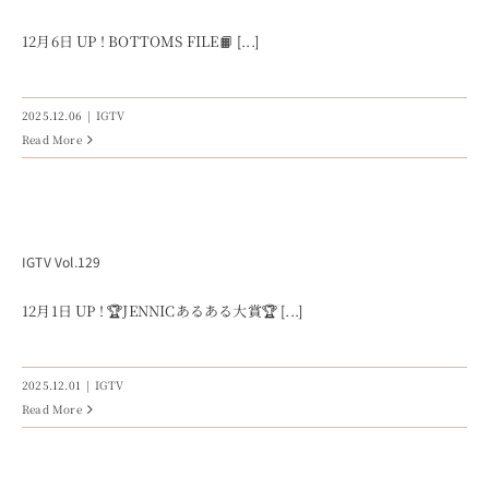
12月6日 UP ! BOTTOMS FILE📙 [...]
2025.12.06
|
IGTV
Read More
IGTV Vol.129
12月1日 UP ! 🏆JENNICあるある大賞🏆 [...]
2025.12.01
|
IGTV
Read More