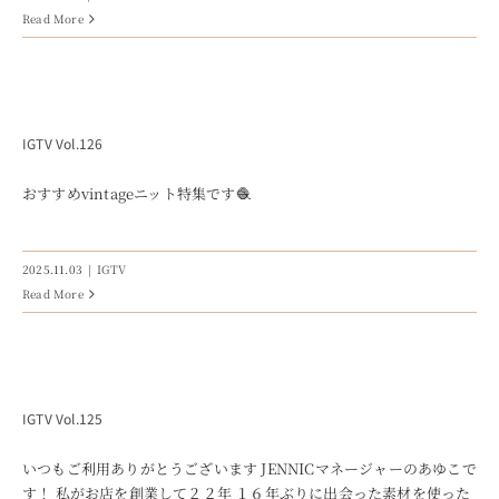
Read More
IGTV Vol.126
おすすめvintageニット特集です🧶
2025.11.03
|
IGTV
Read More
IGTV Vol.125
いつもご利用ありがとうございます JENNICマネージャーのあゆこで
す！ 私がお店を創業して２２年 １６年ぶりに出会った素材を使った