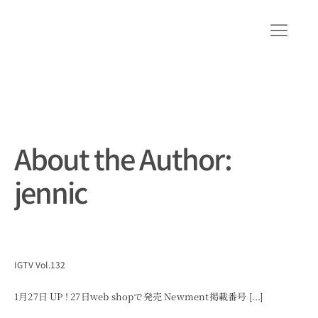
Skip
to
Toggl
content
Navig
CONCEPT
SHOP INFO
BLOG
About the Author:
ORIGINAL BRAND
jennic
SHORT MOVIE
RECRUIT
IGTV Vol.132
COMPANY
1月27日 UP ! 27日web shopで発売 Newment掲載番号 [...]
CONTACT