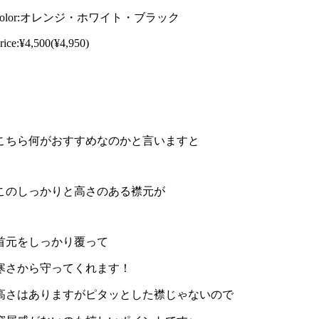
color:オレンジ・ホワイト・ブラック
rice:¥4,500(¥4,950)
こちら何がおすすめなのかと言いますと
このしっかりと高さのある襟元が
首元をしっかり覆って
寒さから守ってくれます！
高さはありますがピタッとした襟じゃないので