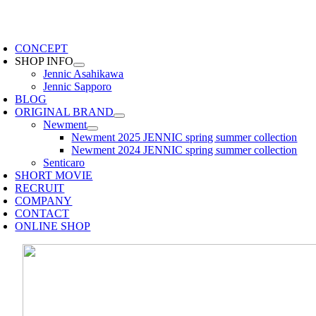
Skip
to
oggle
content
avigation
CONCEPT
SHOP INFO
Jennic Asahikawa
Jennic Sapporo
BLOG
ORIGINAL BRAND
Newment
Newment 2025 JENNIC spring summer collection
Newment 2024 JENNIC spring summer collection
Senticaro
SHORT MOVIE
RECRUIT
COMPANY
CONTACT
ONLINE SHOP