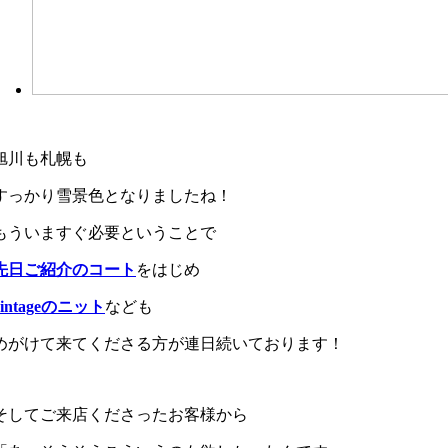
旭川も札幌も
すっかり雪景色となりましたね！
もういますぐ必要ということで
先日ご紹介のコート
をはじめ
vintageのニット
なども
めがけて来てくださる方が連日続いております！
そしてご来店くださったお客様から