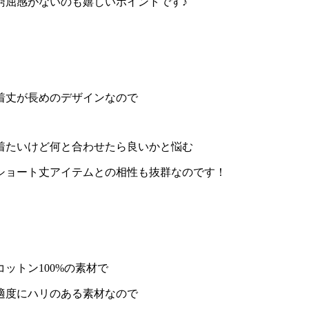
窮屈感がないのも嬉しいポイントです♪
着丈が長めのデザインなので
着たいけど何と合わせたら良いかと悩む
ショート丈アイテムとの相性も抜群なのです！
コットン100%の素材で
適度にハリのある素材なので