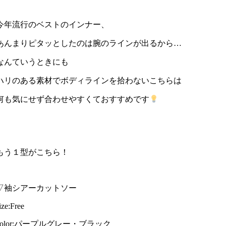
今年流行のベストのインナー、
あんまりピタッとしたのは腕のラインが出るから…
なんていうときにも
ハリのある素材でボディラインを拾わないこちらは
何も気にせず合わせやすくておすすめです
もう１型がこちら！
▽袖シアーカットソー
ize:Free
color:パープルグレー・ブラック