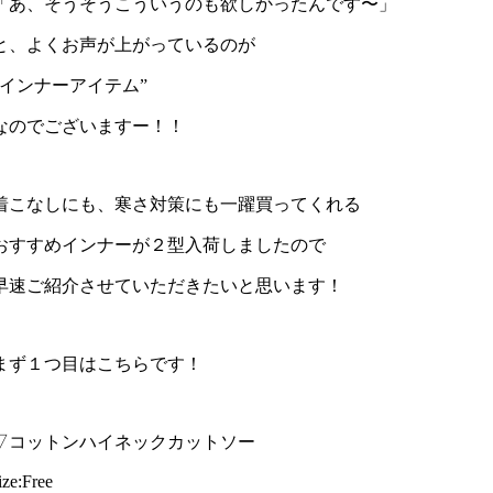
「あ、そうそうこういうのも欲しかったんです〜」
と、よくお声が上がっているのが
“インナーアイテム”
なのでございますー！！
着こなしにも、寒さ対策にも一躍買ってくれる
おすすめインナーが２型入荷しましたので
早速ご紹介させていただきたいと思います！
まず１つ目はこちらです！
▽コットンハイネックカットソー
ize:Free