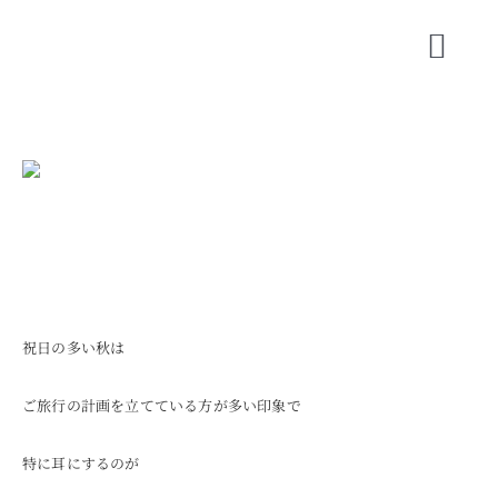
Skip
to
Toggl
content
Navig
CONCEPT
SHOP INFO
BLOG
ORIGINAL BRAND
SHORT MOVIE
祝日の多い秋は
RECRUIT
ご旅行の計画を立てている方が多い印象で
COMPANY
特に耳にするのが
CONTACT