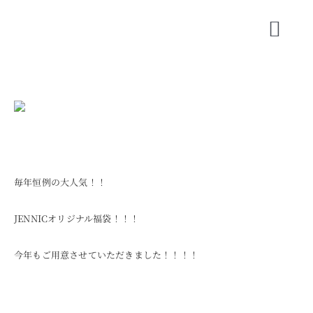
Skip
to
Toggl
content
Navig
CONCEPT
SHOP INFO
BLOG
ORIGINAL BRAND
毎年恒例の大人気！！
SHORT MOVIE
JENNICオリジナル福袋！！！
RECRUIT
今年もご用意させていただきました！！！！
COMPANY
CONTACT