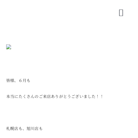
Skip
to
Toggl
content
Navig
CONCEPT
SHOP INFO
BLOG
ORIGINAL BRAND
皆様、６月も
SHORT MOVIE
本当にたくさんのご来店ありがとうございました！！
RECRUIT
COMPANY
札幌店も、旭川店も
CONTACT