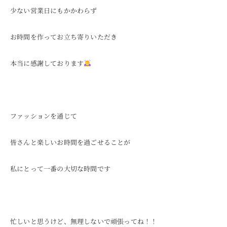
少ない営業日にもかかわらず
ONLINE SHOP
お時間を作ってお立ち寄りいただき
本当に感謝しております
ファッションを通じて
皆さんと楽しいお時間を過ごせることが
私にとって一番の大切な時間です
忙しいと思うけど、無理しないで頑張ってね！！