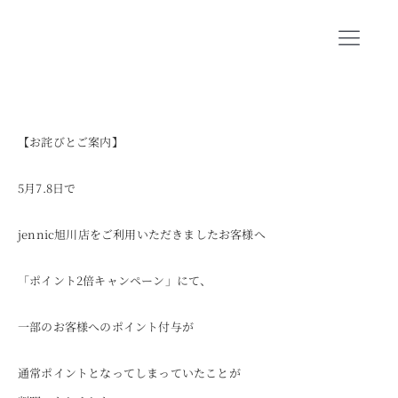
Skip
to
Toggl
content
Navig
CONCEPT
SHOP INFO
【お詫びとご案内】
BLOG
5月7.8日で
ORIGINAL BRAND
jennic旭川店をご利用いただきましたお客様へ
SHORT MOVIE
「ポイント2倍キャンペーン」にて、
RECRUIT
一部のお客様へのポイント付与が
COMPANY
通常ポイントとなってしまっていたことが
CONTACT