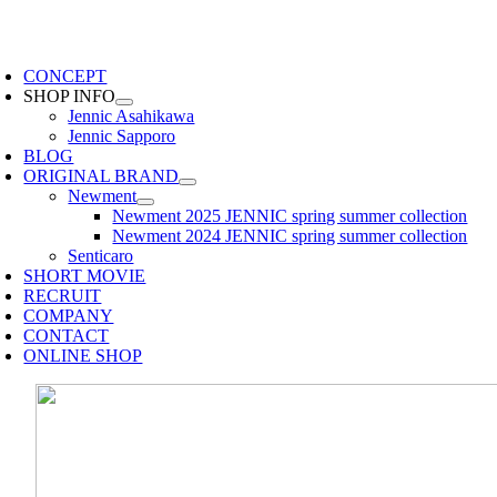
Skip
to
oggle
content
avigation
CONCEPT
SHOP INFO
Jennic Asahikawa
Jennic Sapporo
BLOG
ORIGINAL BRAND
Newment
Newment 2025 JENNIC spring summer collection
Newment 2024 JENNIC spring summer collection
Senticaro
SHORT MOVIE
RECRUIT
COMPANY
CONTACT
ONLINE SHOP