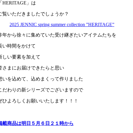
「HERITAGE」は
ご覧いただきましたでしょうか？
2025 JENNIC spring summer collection ”HERITAGE”
昨年から徐々に集めていた受け継ぎたいアイテムたちを
長い時間をかけて
新しい要素を加えて
皆さまにお届けできたらと思い
想いを込めて、込めまくって作りました
こだわりの新シリーズでございますので
ぜひよろしくお願いいたします！！！
掲載商品は明日５月６日２１時から