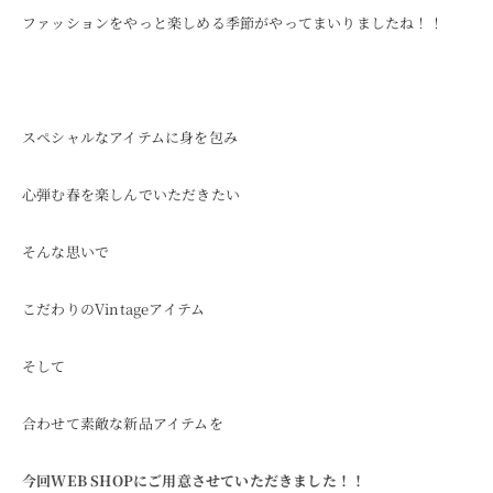
ファッションをやっと楽しめる季節がやってまいりましたね！！
ONLINE SHOP
スペシャルなアイテムに身を包み
心弾む春を楽しんでいただきたい
そんな思いで
こだわりのVintageアイテム
そして
合わせて素敵な新品アイテムを
今回WEB SHOPにご用意させていただきました！！