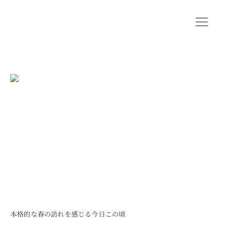
Skip
to
Toggl
content
Navig
CONCEPT
SHOP INFO
BLOG
ORIGINAL BRAND
SHORT MOVIE
RECRUIT
COMPANY
本格的な春の訪れを感じる今日この頃
CONTACT