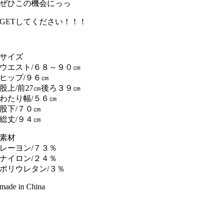
ぜひこの機会にっっ
GETしてください！！！
サイズ
ウエスト/６８～９０㎝
ヒップ/９６㎝
股上/前27㎝後ろ３９㎝
わたり幅/５６㎝
股下/７０㎝
総丈/９４㎝
素材
レーヨン/７３％
ナイロン/２４％
ポリウレタン/３％
made in China