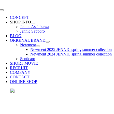
Skip
to
Toggle
content
Navigation
CONCEPT
SHOP INFO
Jennic Asahikawa
Jennic Sapporo
BLOG
ORIGINAL BRAND
Newment
Newment 2025 JENNIC spring summer collection
Newment 2024 JENNIC spring summer collection
Senticaro
SHORT MOVIE
RECRUIT
COMPANY
CONTACT
ONLINE SHOP