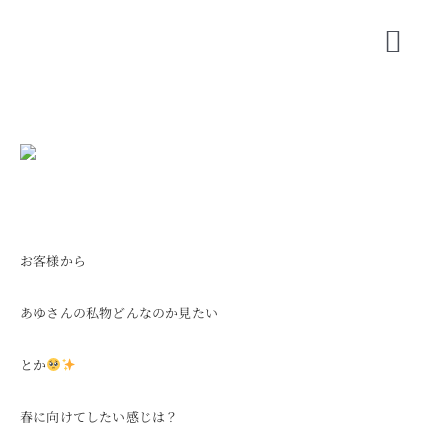
Skip
to
Toggl
content
Navig
CONCEPT
SHOP INFO
BLOG
ORIGINAL BRAND
お客様から
SHORT MOVIE
あゆさんの私物どんなのか見たい
RECRUIT
とか
COMPANY
春に向けてしたい感じは？
CONTACT